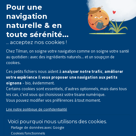
Le laboratoire Tilman est
spécialisé dans la
phytothérapie
.
Il vous propose des
solutions naturelles à base de
plantes
.
Des produits conçus pour améliorer votre quotidien.
Tous droits réservés. © 2026 Tilman
Déclaration de confidentialité
|
Mentions légales
|
Coordonnées de l’entreprise
|
Sitemap
Ce site a été créé et est géré conformément au droit belge.