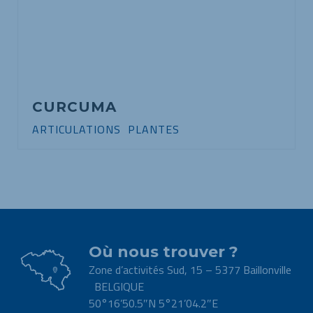
CURCUMA
ARTICULATIONS
,
PLANTES
Où nous trouver ?
Zone d’activités Sud, 15 – 5377 Baillonville
BELGIQUE
50°16’50.5″N 5°21’04.2″E