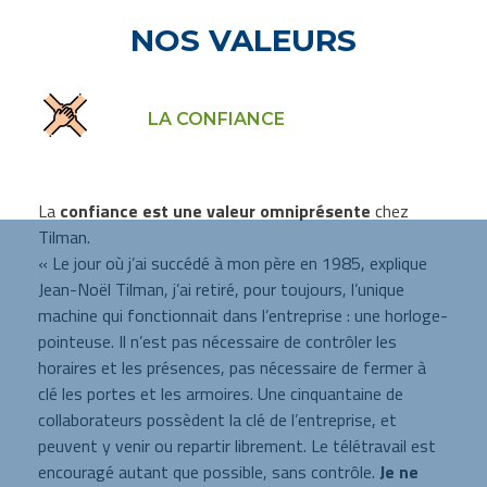
NOS VALEURS
LA CONFIANCE
La
confiance est une valeur omniprésente
chez
Tilman.
« Le jour où j’ai succédé à mon père en 1985, explique
Jean-Noël Tilman, j’ai retiré, pour toujours, l’unique
machine qui fonctionnait dans l’entreprise : une horloge-
pointeuse. Il n’est pas nécessaire de contrôler les
horaires et les présences, pas nécessaire de fermer à
clé les portes et les armoires. Une cinquantaine de
collaborateurs possèdent la clé de l’entreprise, et
peuvent y venir ou repartir librement. Le télétravail est
encouragé autant que possible, sans contrôle.
Je ne