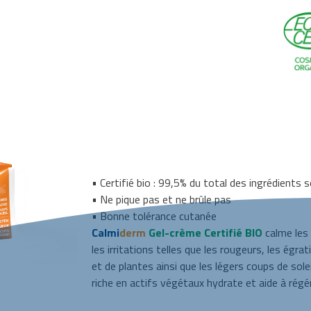
PROMO : MINI-TUBE 
Calmiderm Gel-crè
• Certifié bio : 99,5% du total des ingrédients s
• Ne pique pas et ne brûle pas
• Bonne tolérance cutanée
Calmi
derm
Gel-crème Certifié BIO
calme les
les irritations telles que les rougeurs, les égra
et de plantes ainsi que les légers coups de sole
riche en actifs végétaux hydrate et aide à régé