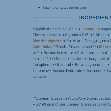
Eviter le contact avec les yeux
INGRÉDIEN
Ingrédients par tube : Aqua •
Lavandula
angust
Glyceryl stearate • Glycerin • C15-19 Alkane • 
Mentha piperita
oil**• Acacia Senegal gum •
Calendula
officinalis flower extract**•
Menth
oil** • Sodium benzoate • Potassium sorbate
extract** • Cellulose • Linalool • Linalyl aceta
Tocopherol • Citric acid • Beta-caryophylene •
Limonene • Sodium hydroxide • Terpineol • C
acetate.
**
Ingrédients issus de l’agriculture biologique : 99,
– 22,9% du total des ingrédients sont issus de l’ag