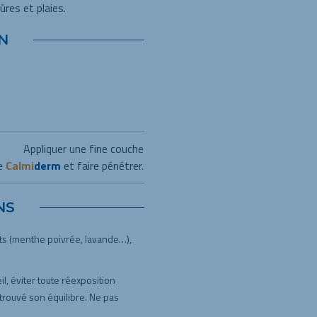
ûres et plaies.
N
Appliquer une fine couche
e
Calmi
derm
et faire pénétrer.
NS
nts (menthe poivrée, lavande…),
il, éviter toute réexposition
etrouvé son équilibre. Ne pas