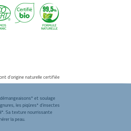
GRATUIT
me Certifié BIO
ont d’origine naturelle certifiée
 démangeaisons* et soulage
tignures, les piqûres* d’insectes
il*. Sa texture nourrissante
nérer la peau.