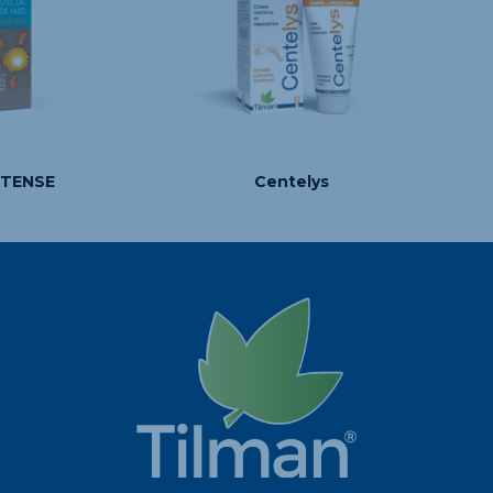
NTENSE
Centelys