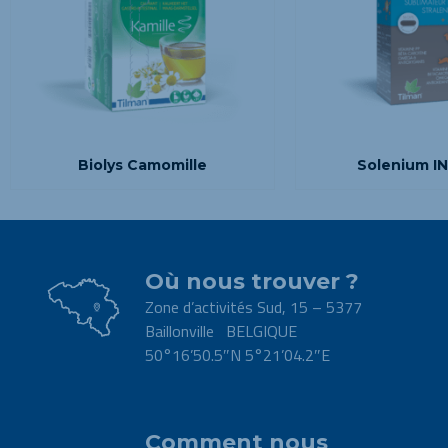
Biolys Camomille
Solenium I
Où nous trouver ?
Zone d’activités Sud, 15 – 5377
Baillonville BELGIQUE
50°16’50.5″N 5°21’04.2″E
.
Comment nous