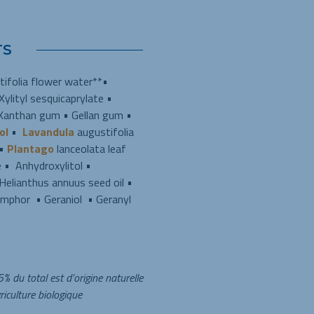
TS
ifolia flower water**•
Xylityl sesquicaprylate •
 Xanthan gum • Gellan gum •
ol
•
Lavandula
augustifolia
 •
Plantago
lanceolata leaf
te • Anhydroxylitol •
 Helianthus annuus seed oil •
amphor • Geraniol • Geranyl
5% du total est d’origine naturelle
riculture biologique