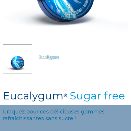
Eucalygum
Sugar free
®
Craquez pour ces délicieuses gommes
rafraîchissantes sans sucre !