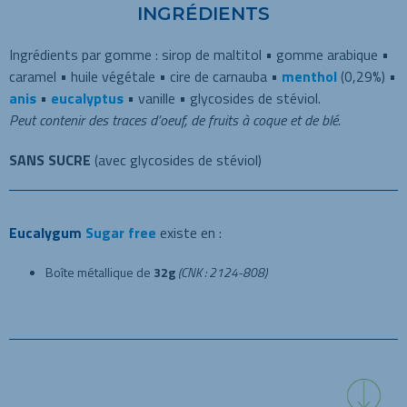
INGRÉDIENTS
Ingrédients par gomme : sirop de maltitol • gomme arabique •
caramel • huile végétale • cire de carnauba •
menthol
(0,29%) •
anis
•
eucalyptus
• vanille • glycosides de stéviol.
Peut contenir des traces d’oeuf, de fruits à coque et de blé.
SANS SUCRE
(avec glycosides de stéviol)
Eucalygum
Sugar free
existe en :
Boîte métallique de
32g
(CNK : 2124-808)