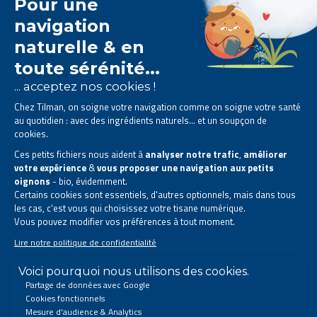
Le laboratoire Tilman est
spécialisé dans la
phytothérapie
.
Il vous propose des
solutions naturelles à base de
plantes
.
Des produits conçus pour améliorer votre quotidien.
Tous droits réservés. © 2026 Tilman
Déclaration de confidentialité
|
Mentions légales
|
Coordonnées de l’entreprise
|
Sitemap
Ce site a été créé et est géré conformément au droit belge.