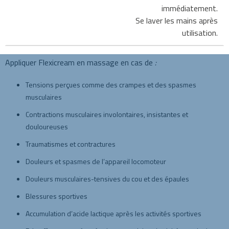
immédiatement.
Se laver les mains après
utilisation.
Appliquer Flexicream en massage en cas de
:
Tensions perçues comme des crampes et des spasmes
musculaires
Contractions musculaires involontaires, insistantes et
douloureuses
Traumatismes et contractures
Douleurs et spasmes de l’appareil locomoteur
Douleurs musculaires-tensives du cou et des épaules
Blessures sportives
Accumulation d’acide lactique après les activités sportives