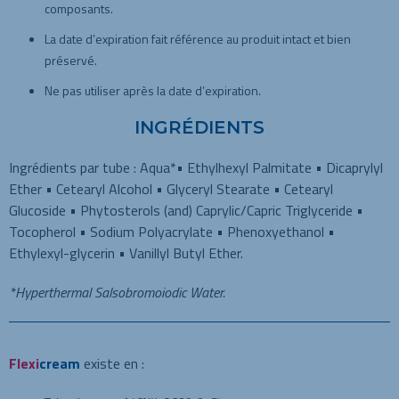
composants.
La date d’expiration fait référence au produit intact et bien
préservé.
Ne pas utiliser après la date d’expiration.
INGRÉDIENTS
Ingrédients par tube : Aqua*• Ethylhexyl Palmitate • Dicaprylyl
Ether • Cetearyl Alcohol • Glyceryl Stearate • Cetearyl
Glucoside • Phytosterols (and) Caprylic/Capric Triglyceride •
Tocopherol • Sodium Polyacrylate • Phenoxyethanol •
Ethylexyl-glycerin • Vanillyl Butyl Ether.
*Hyperthermal Salsobromoiodic Water.
Flexi
cream
existe en :