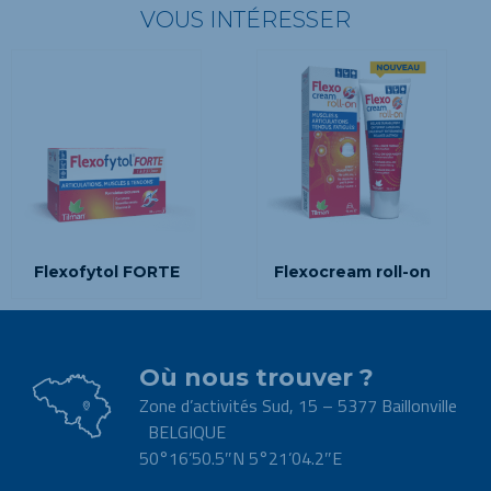
VOUS INTÉRESSER
Flexofytol FORTE
Flexocream roll-on
Où nous trouver ?
Zone d’activités Sud, 15 – 5377 Baillonville
BELGIQUE
50°16’50.5″N 5°21’04.2″E