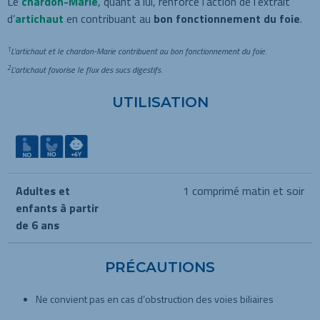
Le
chardon-Marie
, quant à lui, renforce l’action de l’extrait
d’
artichaut
en contribuant au
bon fonctionnement du foie
.
1
L’artichaut et le chardon-Marie contribuent au bon fonctionnement du foie.
2
L’artichaut favorise le flux des sucs digestifs.
UTILISATION
Adultes et
1 comprimé matin et soir
enfants à partir
de 6 ans
PRÉCAUTIONS
Ne convient pas en cas d’obstruction des voies biliaires