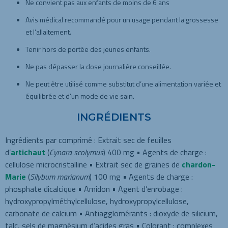
Ne convient pas aux enfants de moins de 6 ans
Avis médical recommandé pour un usage pendant la grossesse
et l’allaitement.
Tenir hors de portée des jeunes enfants.
Ne pas dépasser la dose journalière conseillée.
Ne peut être utilisé comme substitut d’une alimentation variée et
équilibrée et d’un mode de vie sain.
INGRÉDIENTS
Ingrédients par comprimé : Extrait sec de feuilles
d’
artichaut
(
Cynara scolymus
) 400 mg • Agents de charge :
cellulose microcristalline • Extrait sec de graines de
chardon-
Marie
(
Silybum marianum
) 100 mg • Agents de charge :
phosphate dicalcique • Amidon • Agent d’enrobage :
hydroxypropylméthylcellulose, hydroxypropylcellulose,
carbonate de calcium • Antiagglomérants : dioxyde de silicium,
talc, sels de magnésium d’acides gras • Colorant : complexes