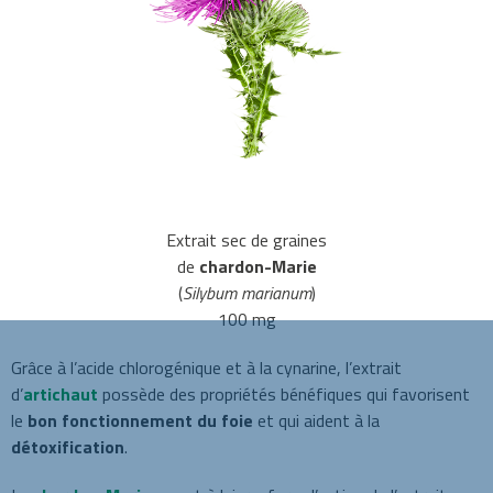
Extrait sec de graines
de
chardon-Marie
(
Silybum marianum
)
100 mg
Grâce à l’acide chlorogénique et à la cynarine, l’extrait
d’
artichaut
possède des propriétés bénéfiques qui favorisent
le
bon fonctionnement du foie
et qui aident à la
détoxification
.