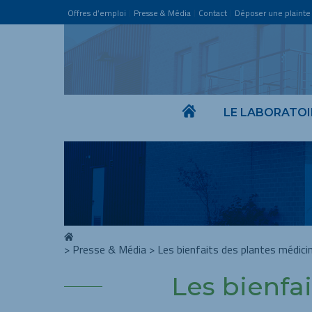
Offres d’emploi
Presse & Média
Contact
Déposer une plainte
LE LABORATOI
>
Presse & Média
> Les bienfaits des plantes médici
Les bienfai