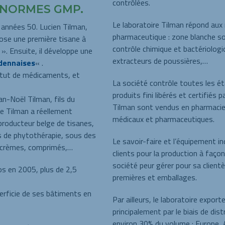
contrôlées.
 NORMES GMP.
Le laboratoire Tilman répond aux
 années 50. Lucien Tilman,
pharmaceutique : zone blanche so
ose une première tisane à
contrôle chimique et bactériologiq
 ». Ensuite, il développe une
extracteurs de poussières,…
dennaises
« .
atut de médicaments, et
La société contrôle toutes les éta
produits fini libérés et certifiés 
an-Noël Tilman, fils du
Tilman sont vendus en pharmacie
re Tilman a réellement
médicaux et pharmaceutiques.
roducteur belge de tisanes,
 de phytothérapie, sous des
Le savoir-faire et l’équipement in
, crèmes, comprimés,…
clients pour la production à façon
société peur gérer pour sa clien
ros en 2005, plus de 2,5
premières et emballages.
perficie de ses bâtiments en
Par ailleurs, le laboratoire expo
principalement par le biais de di
environ 30% du volume : Europe, 