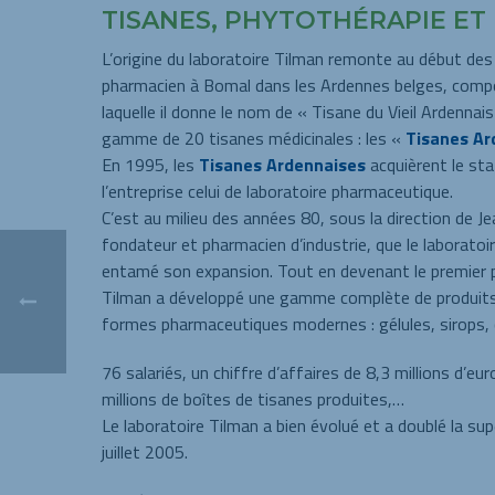
TISANES, PHYTOTHÉRAPIE ET
L’origine du laboratoire Tilman remonte au début des
pharmacien à Bomal dans les Ardennes belges, comp
laquelle il donne le nom de « Tisane du Vieil Ardennais
gamme de 20 tisanes médicinales : les «
Tisanes Ar
En 1995, les
Tisanes Ardennaises
acquièrent le st
l’entreprise celui de laboratoire pharmaceutique.
C’est au milieu des années 80, sous la direction de Je
fondateur et pharmacien d’industrie, que le laboratoi
entamé son expansion. Tout en devenant le premier p
Tilman a développé une gamme complète de produits
formes pharmaceutiques modernes : gélules, sirops
76 salariés, un chiffre d’affaires de 8,3 millions d’eu
millions de boîtes de tisanes produites,…
Le laboratoire Tilman a bien évolué et a doublé la su
juillet 2005.