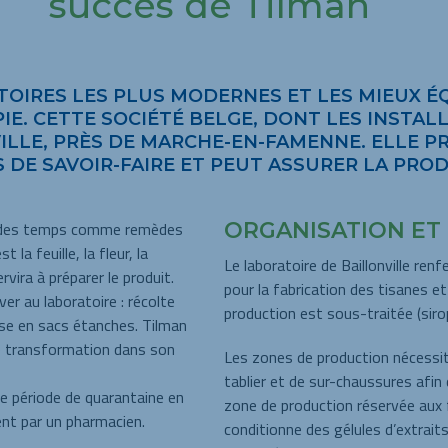
succès de Tilman
TOIRES LES PLUS MODERNES ET LES MIEUX É
E. CETTE SOCIÉTÉ BELGE, DONT LES INSTA
VILLE, PRÈS DE MARCHE-EN-FAMENNE. ELLE 
 DE SAVOIR-FAIRE ET PEUT ASSURER LA PROD
uit des temps comme remèdes
ORGANISATION ET
la feuille, la fleur, la
Le laboratoire de Baillonville ren
ervira à préparer le produit.
pour la fabrication des tisanes et 
er au laboratoire : récolte
production est sous-traitée (siro
ise en sacs étanches. Tilman
de transformation dans son
Les zones de production nécessite
tablier et de sur-chaussures afin 
ne période de quarantaine en
zone de production réservée aux 
ent par un pharmacien.
conditionne des gélules d’extrai