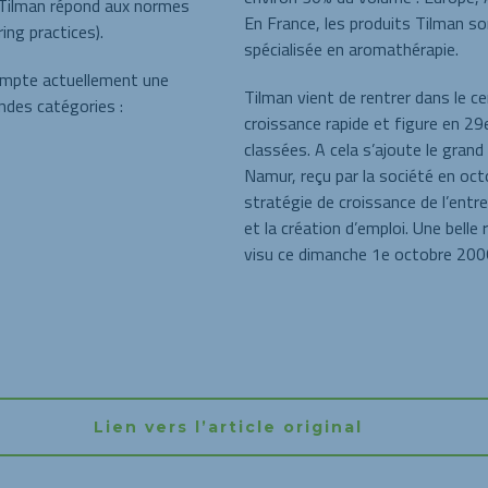
e Tilman répond aux normes
En France, les produits Tilman so
ng practices).
spécialisée en aromathérapie.
ompte actuellement une
Tilman vient de rentrer dans le 
ndes catégories :
croissance rapide et figure en 29
classées. A cela s’ajoute le gran
Namur, reçu par la société en oct
stratégie de croissance de l’ent
et la création d’emploi. Une belle 
visu ce dimanche 1e octobre 2006
Lien vers l’article original