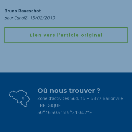
Bruno Raveschot
pour CanalZ- 15/02/2019
Lien vers l’article original
Où nous trouver ?
Zone d’activités Sud, 15 – 5377 Baillonville
BELGIQUE
50°16’50.5″N 5°21’04.2″E
.