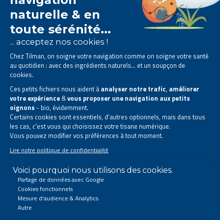
Le laboratoire Tilman est
spécialisé dans la
phytothérapie
.
Il vous propose des
solutions naturelles à base de
plantes
.
Des produits conçus pour améliorer votre quotidien.
Tous droits réservés. © 2026 Tilman
Déclaration de confidentialité
|
Mentions légales
|
Coordonnées de l’entreprise
|
Sitemap
Ce site a été créé et est géré conformément au droit belge.