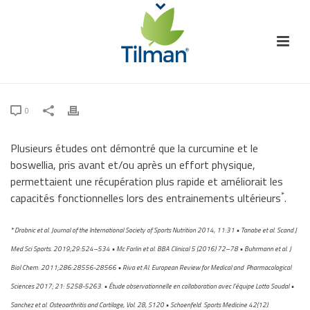
0
Plusieurs études ont démontré que la curcumine et le
boswellia, pris avant et/ou après un effort physique,
permettaient une récupération plus rapide et améliorait les
*
capacités fonctionnelles lors des entrainements ultérieurs
.
* Drobnic et al. Journal of the International Society of Sports Nutrition 2014, 11:31 • Tanabe et al. Scand J
Med Sci Sports. 2019;29:524–534 • Mc Farlin et al. BBA Clinical 5 (2016) 72–78 • Buhrmann et al. J
Biol Chem. 2011;286:28556-28566 • Riva et Al. European Review for Medical and Pharmacological
Sciences 2017; 21: 5258-5263. • Étude observationnelle en collaboration avec l’équipe Lotto Soudal •
Sanchez et al. Osteoarthritis and Cartilage, Vol. 28, S120 • Schoenfeld. Sports Medicine 42(12).