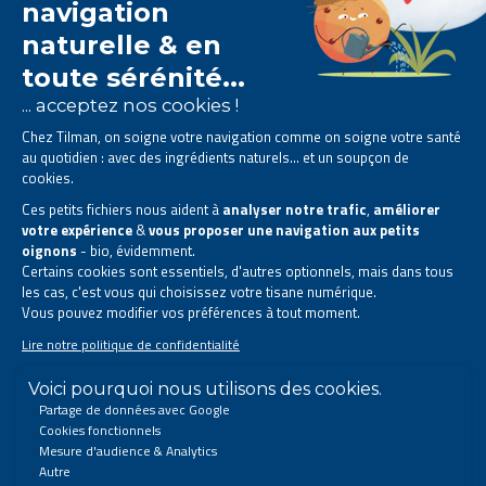
Le laboratoire Tilman est
spécialisé dans la
phytothérapie
.
Il vous propose des
solutions naturelles à base de
plantes
.
Des produits conçus pour améliorer votre quotidien.
Tous droits réservés. © 2026 Tilman
Déclaration de confidentialité
|
Mentions légales
|
Coordonnées de l’entreprise
|
Sitemap
Ce site a été créé et est géré conformément au droit belge.