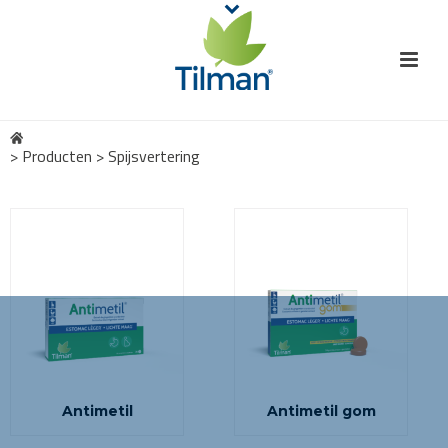
>
Producten
>
Spijsvertering
Antimetil
Antimetil gom