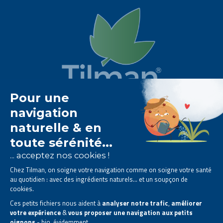
Het Tilman laboratorium is
gespecialiseerd in
fytotherapie
.
Het biedt u
natuurlijke oplossingen op basis van
planten
.
Producten ontworpen om uw dagelijks leven te
verbeteren.
Alle rechten voorbehouden. © 2026 Tilman
Privacyverklaring
|
Algemene informatie
|
Bedrijfscontactgegevens
|
Sitemap