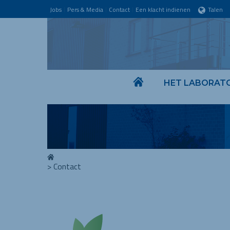
Jobs
Pers & Media
Contact
Een klacht indienen
Talen
HET LABORAT
>
Contact