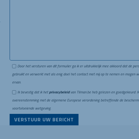
Door het versturen van dit formulier ga ik er uitdrukkelijk mee akkoord dat de p
gebruikt en verwerkt met als enig doel het contact met mij op te nemen en mogen w
ervan.
Ik bevestig dat ik het
privacybeleid
van Tilman.be heb gelezen en goedgekeurd. Ik
overeenstemming met de algemene Europese verordening betreffende de bescherming
voortvloeiende wetgeving.