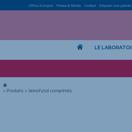
Offres d’emploi
Presse & Média
Contact
Déposer une plainte
LE LABORATOI
>
Produits
>
Veinofytol comprimés