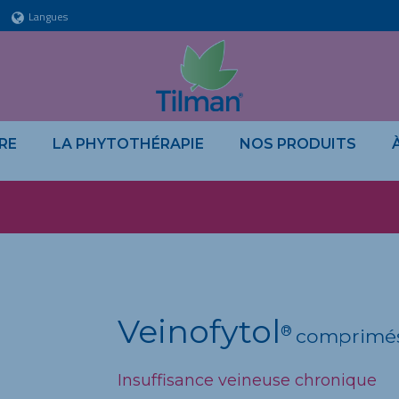
Langues
RE
LA PHYTOTHÉRAPIE
NOS PRODUITS
Veinofytol
®
comprimé
Insuffisance veineuse
chronique