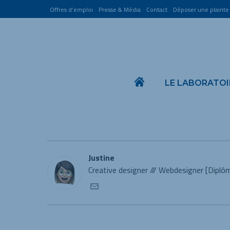
Offres d’emploi
Presse & Média
Contact
Déposer une plainte
LE LABORATOI
Justine
Creative designer /// Webdesigner [Diplôm