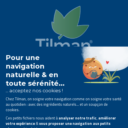
Het Tilman laboratorium is
gespecialiseerd in
fytotherapie
.
Het biedt u
natuurlijke oplossingen op basis van
planten
.
Producten ontworpen om uw dagelijks leven te
verbeteren.
Alle rechten voorbehouden. © 2026 Tilman
Privacyverklaring
|
Algemene informatie
|
Bedrijfscontactgegevens
|
Sitemap