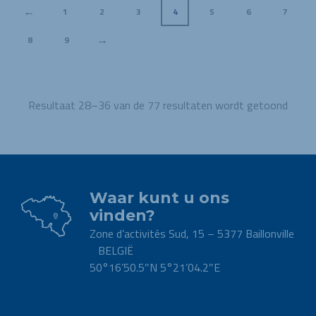
←
1
2
3
4
5
6
7
→
8
9
Resultaat 28–36 van de 77 resultaten wordt getoond
Waar kunt u ons
vinden?
Zone d’activités Sud, 15 – 5377 Baillonville
BELGIË
50°16’50.5″N 5°21’04.2″E
.