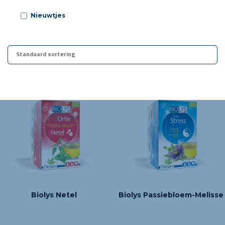
Nieuwtjes
wassen
Biolys Netel
Biolys Passiebloem-Melisse