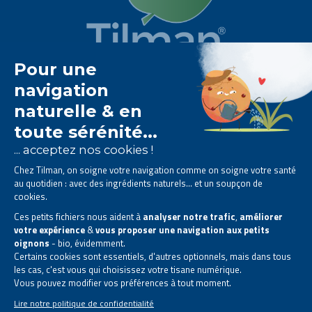
Het Tilman laboratorium is
gespecialiseerd in
fytotherapie
.
Het biedt u
natuurlijke oplossingen op basis van
planten
.
Producten ontworpen om uw dagelijks leven te
verbeteren.
Alle rechten voorbehouden. © 2026 Tilman
Privacyverklaring
|
Algemene informatie
|
Bedrijfscontactgegevens
|
Sitemap
Deze site is gecreëerd en wordt beheerd in overeenstemming met de Belgische
wetgeving.