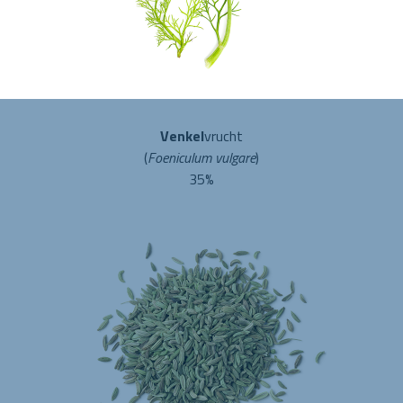
Venkel
vrucht
(
Foeniculum vulgare
)
35%