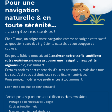
Het Tilman laboratorium is
gespecialiseerd in
fytotherapie
.
Het biedt u
natuurlijke oplossingen op basis van
planten
.
Producten ontworpen om uw dagelijks leven te
verbeteren.
Alle rechten voorbehouden. © 2026 Tilman
Privacyverklaring
|
Algemene informatie
|
Bedrijfscontactgegevens
|
Sitemap
Deze site is gecreëerd en wordt beheerd in overeenstemming met de Belgische
wetgeving.
Volg ons op sociale media