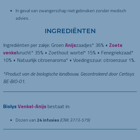
In geval van zwangerschap niet gebruiken zonder medisch
advies.
INGREDIËNTEN
Ingrediënten per zakje: Groen
Anijs
zaadjes* 36% •
Zoete
venkel
vrucht* 35% • Zoethout wortel* 15% • Fenegriekzaad*
10% • Natuurlijk citroenaroma* • Voedingszuur: citroenzuur 1%.
*Product van de biologische landbouw. Gecontroleerd door Certisys
BE-BIO-01.
Biolys
Venkel-Anijs
bestaat in:
Dozen van
24 infusies
(CNK: 3773-579)