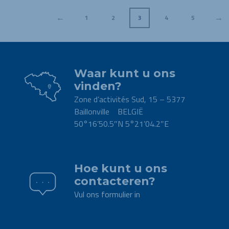
←
→
1
2
3
4
5
Waar kunt u ons
vinden?
Zone d’activités Sud, 15 – 5377
Baillonville BELGIË
50°16’50.5″N 5°21’04.2″E
.
Hoe kunt u ons
contacteren?
Vul ons formulier in
.