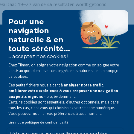
esultaat 19–27 van de 44 resultaten wordt getoond
Volg ons op sociale media