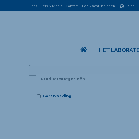
Jobs
Pers & Media
Contact
Een klacht indienen
Talen
HET LABORAT
Borstvoeding
Kruidenthee