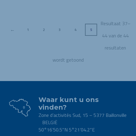
Resultaat 37–
←
1
2
3
4
5
44 van de 44
resultaten
wordt getoond
Waar kunt u ons
vinden?
Zone d’activités Sud, 15 – 5377 Baillonville
BELGIË
50°16’50.5″N 5°21’04.2″E