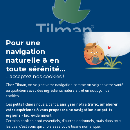
Het Tilman laboratorium is
gespecialiseerd in
fytotherapie
.
Het biedt u
natuurlijke oplossingen op basis van
planten
.
Producten ontworpen om uw dagelijks leven te
verbeteren.
Alle rechten voorbehouden. © 2026 Tilman
Privacyverklaring
|
Algemene informatie
|
Bedrijfscontactgegevens
|
Sitemap
Deze site is gecreëerd en wordt beheerd in overeenstemming met de Belgische
wetgeving.