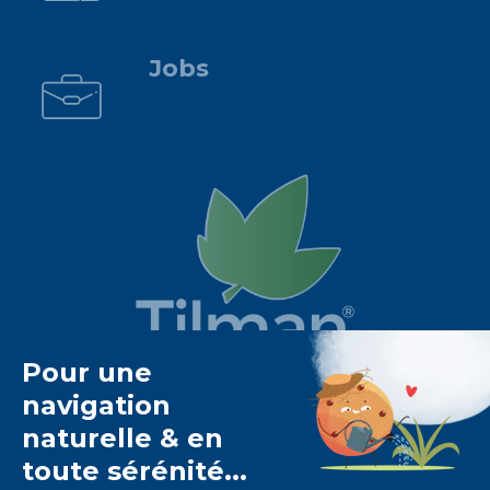
.
Jobs
Het Tilman laboratorium is
gespecialiseerd in
fytotherapie
.
Het biedt u
natuurlijke oplossingen op basis van
planten
.