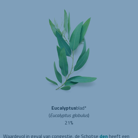
Eucalyptus
blad*
(
Eucalyptus globulus
)
21%
Waardevol in geval van congestie, de Schotse
den
heeft een