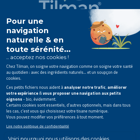
Het Tilman laboratorium is
gespecialiseerd in
fytotherapie
.
Het biedt u
natuurlijke oplossingen op basis van
planten
.
Producten ontworpen om uw dagelijks leven te
verbeteren.
Alle rechten voorbehouden. © 2026 Tilman
Privacyverklaring
|
Algemene informatie
|
Bedrijfscontactgegevens
|
Sitemap
Deze site is gecreëerd en wordt beheerd in overeenstemming met de Belgische
wetgeving.