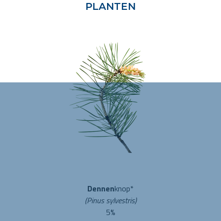
PLANTEN
Dennen
knop*
(Pinus sylvestris)
5%