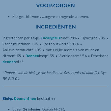
VOORZORGEN
Niet geschikt voor zwangere en zogende vrouwen.
INGREDIËNTEN
Ingrediënten per zakje:
Eucalyptus
blad* 21% • Tijmkruid* 20% •
Zacht muntblad* 18% • Zoethoutwortel* 12% •
Anijsvruchtvrucht* 10% • Natuurlijke aroma’s van munt en
citroen* 6% •
Dennen
knop* 5% • Vlierbloesem* 5% • Etherische
dennen
olie*.
*Product van de biologische landbouw. Gecontroleerd door Certisys
BE-BIO-01.
Biolys
Dennenthee
bestaat in:
Dozen
24 infusies
(CNK: 3814-514)