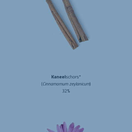
Kaneel
schors*
(
Cinnamomum zeylanicum
)
32%