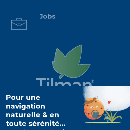
.
Jobs
Het Tilman laboratorium is
gespecialiseerd in
fytotherapie
.
Het biedt u
natuurlijke oplossingen op basis van
planten
.