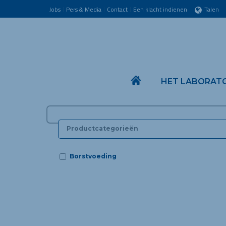
Jobs
Pers & Media
Contact
Een klacht indienen
Talen
HET LABORAT
Borstvoeding
Vanaf 03 jaar