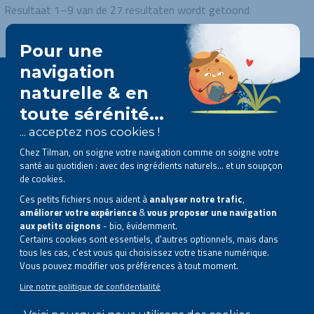
Resultaat 1–9 van de 27 resultaten wordt getoond
Volg ons op sociale media