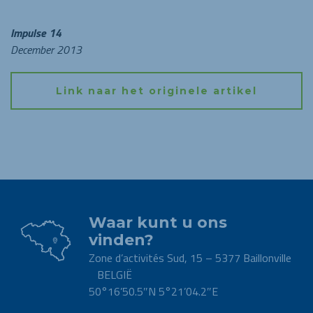
Impulse 14
December 2013
Link naar het originele artikel
Waar kunt u ons
vinden?
Zone d’activités Sud, 15 – 5377 Baillonville
BELGIË
50°16’50.5″N 5°21’04.2″E