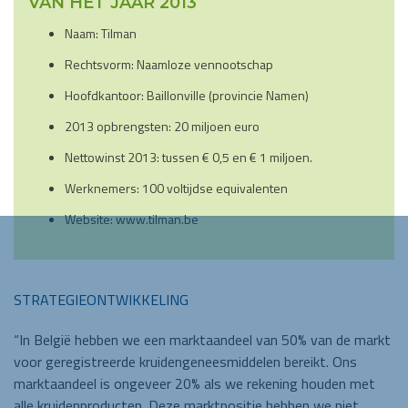
VAN HET JAAR 2013
Naam: Tilman
Rechtsvorm: Naamloze vennootschap
Hoofdkantoor: Baillonville (provincie Namen)
2013 opbrengsten: 20 miljoen euro
Nettowinst 2013: tussen € 0,5 en € 1 miljoen.
Werknemers: 100 voltijdse equivalenten
Website:
www.tilman.be
STRATEGIEONTWIKKELING
“In België hebben we een marktaandeel van 50% van de markt
voor geregistreerde kruidengeneesmiddelen bereikt. Ons
marktaandeel is ongeveer 20% als we rekening houden met
alle kruidenproducten. Deze marktpositie hebben we niet