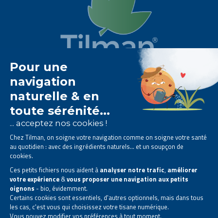
Het Tilman laboratorium is
gespecialiseerd in
fytotherapie
.
Het biedt u
natuurlijke oplossingen op basis van
planten
.
Producten ontworpen om uw dagelijks leven te
verbeteren.
Alle rechten voorbehouden. © 2026 Tilman
Privacyverklaring
|
Algemene informatie
|
Bedrijfscontactgegevens
|
Sitemap
Deze site is gecreëerd en wordt beheerd in overeenstemming met de Belgische
wetgeving.